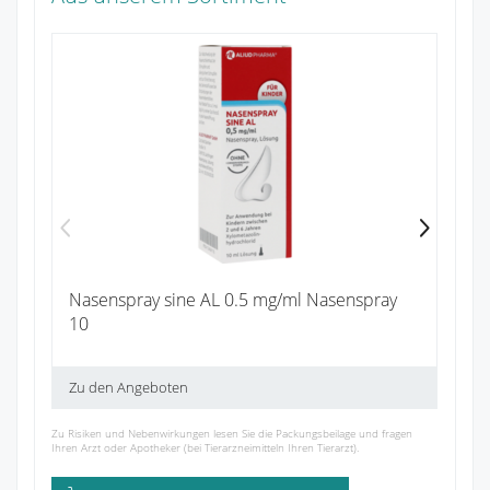
Ib
4
Zu
Nasenspray sine AL 0.5 mg/ml Nasenspray
10
Zu den Angeboten
Zu Risiken und Nebenwirkungen lesen Sie die Packungsbeilage und fragen
Ihren Arzt oder Apotheker (bei Tierarzneimitteln Ihren Tierarzt).