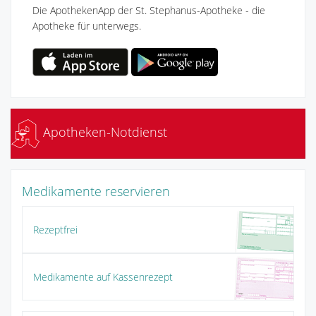
Die ApothekenApp der St. Stephanus-Apotheke - die
Apotheke für unterwegs.
Apotheken-Notdienst
Medikamente reservieren
Rezeptfrei
Medikamente auf Kassenrezept