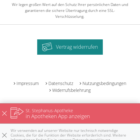
Wir legen großen Wert auf den Schutz Ihrer persönlichen Daten und
garantieren die sichere Übertragung durch eine SSL-
Verschlüsselung.
Vertrag widerrufen
-
Impressum
Datenschutz
Nutzungsbedingungen
Widerrufsbelehrung
St. Stephanus-Apotheke
in Apotheken App anzeigen
Wir verwenden auf unserer Website nur technisch notwendige
Cookies, die für die Funktion der Website erforderlich sind. Weitere
Informationen finden Sie in unserer
Datenschutzerklärung
.