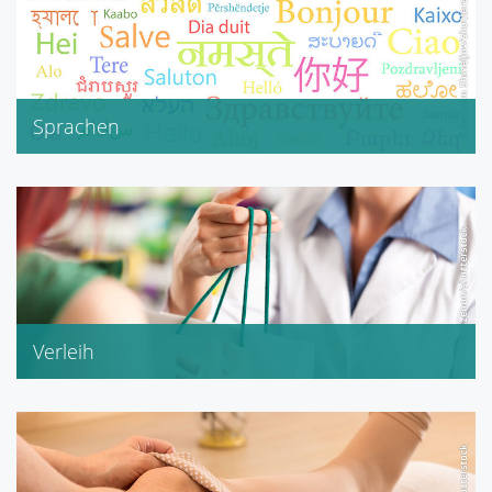
Sprachen
Englisch
Französisch
Verleih
Babywaage
Pari Inhalationsgerät