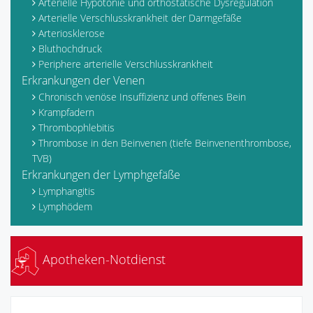
Arterielle Hypotonie und orthostatische Dysregulation
Arterielle Verschlusskrankheit der Darmgefäße
Arteriosklerose
Bluthochdruck
Periphere arterielle Verschlusskrankheit
Erkrankungen der Venen
Chronisch venöse Insuffizienz und offenes Bein
Krampfadern
Thrombophlebitis
Thrombose in den Beinvenen (tiefe Beinvenenthrombose,
TVB)
Erkrankungen der Lymphgefäße
Lymphangitis
Lymphödem
Apotheken-Notdienst