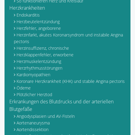
So funktionieren Herz und Kreislauf
Herzkrankheiten
Endokarditis
Herzbeutelentzündung
Herzfehler, angeborene
Herzinfarkt, akutes Koronarsyndrom und instabile Angina
pectoris
Herzinsuffizienz, chronische
Herzklappenfehler, erworbene
Herzmuskelentzündung
Herzrhythmusstörungen
Kardiomyopathien
Koronare Herzkrankheit (KHK) und stabile Angina pectoris
Ödeme
Plötzlicher Herztod
Erkrankungen des Blutdrucks und der arteriellen
Blutgefäße
Angiodysplasien und AV-Fisteln
Aortenaneurysma
Aortendissektion